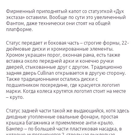
Фирменный приподнятый капот со статуэткой «Дух
экстаза» оставили. Вообще по сути это увеличенный
Фантом, даже технически они стоят на общей
платформе.
Статус передает и боковая часть – строгие формы, 22-
дюймовые диски и хромированные элементы.
Хромом украшен порог, оконная рама, есть также
вставка около передней арки и конечно ручки
дверей, стыкованные друг с другом. Традиционно
задняя дверь Cullinan открывается в другую сторону.
Также традиционными остались диски с
подшипником посередине, где красуется логотип
марки. Когда колеса крутятся логотип стоит на месте
– круто.
Статус задней части такой же выдающийся, хотя здесь
диодные утопленные овальные фонари, простая
крышка багажника и приемлемое анти-крыло.
Бампер – по большей части пластиковая насадка, в
которую интегрируется 2-ствольная выхлопная