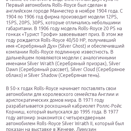
Первый автомобиль Rolls-Royce был сделан в
английском городе Манчестер в ноябре 1904 года. С
1904 по 1906 год фирма производит модели 12PS,
15PS, 20PS, 30PS, которые отличались небольшими
габаритами. В 1906 году модель Rolls-Royce 20 PS на
гонках «Турист Трофи» завоевывает приз. В этом же
году рождается Rolls-Royce 40/50 HP, получивший
имя «Серебряный Дух» (Silver Ghost) и обеспечивший
компании Rolls-Royce подлинную известность. В
дальнейшем появляются модели с аналогичными
именами Silver Wraith (Серебряный призрак), Silver
Dawn (Серебряный рассвет), Silver Cloud (Серебряное
облако) и Silver Shadow (Серебряная тень).
В 50-х годах Rolls-Royce начинает поставлять свои
автомобили для королевского семейства Англии и
аристократических домов мира. В 1971 году
разрабатывается роскошный кабриолет Роллс-Ройс
Корниш, который выпускался до 1995 года. В 1977
году автомир знакомится с четырехдверным
автомобилем Rolls-Royce Silver Wraith II, который был
показан на выставке в Женеве. Лимузин