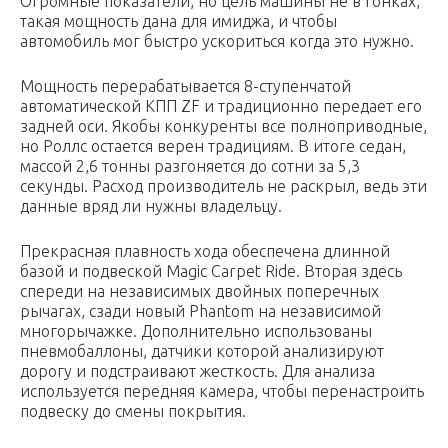
Огромные показатели, но цель машины не в гонках,
такая мощность дана для имиджа, и чтобы
автомобиль мог быстро ускориться когда это нужно.
Мощность перерабатывается 8-ступенчатой
автоматической КПП ZF и традиционно передает его
задней оси. Якобы конкуренты все полноприводные,
но Роллс остается верен традициям. В итоге седан,
массой 2,6 тонны разгоняется до сотни за 5,3
секунды. Расход производитель не раскрыл, ведь эти
данные вряд ли нужны владельцу.
Прекрасная плавность хода обеспечена длинной
базой и подвеской Magic Carpet Ride. Вторая здесь
спереди на независимых двойных поперечных
рычагах, сзади новый Phantom на независимой
многорычажке. Дополнительно использованы
пневмобаллоны, датчики которой анализируют
дорогу и подстраивают жесткость. Для анализа
используется передняя камера, чтобы перенастроить
подвеску до смены покрытия.