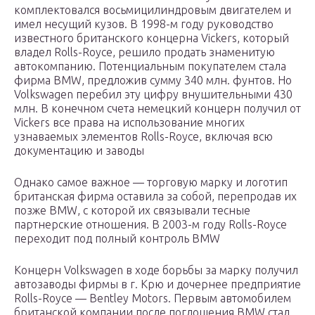
комплектовался восьмицилиндровым двигателем и
имел несущий кузов. В 1998-м году руководство
известного британского концерна Vickers, который
владел Rolls-Royce, решило продать знаменитую
автокомпанию. Потенциальным покупателем стала
фирма BMW, предложив сумму 340 млн. фунтов. Но
Volkswagen перебил эту цифру внушительными 430
млн. В конечном счета немецкий концерн получил от
Vickers все права на использование многих
узнаваемых элементов Rolls-Royce, включая всю
документацию и заводы
Однако самое важное — торговую марку и логотип
британская фирма оставила за собой, перепродав их
позже BMW, с которой их связывали тесные
партнерские отношения. В 2003-м году Rolls-Royce
переходит под полный контроль BMW
Концерн Volkswagen в ходе борьбы за марку получил
автозаводы фирмы в г. Крю и дочернее предприятие
Rolls-Royce — Bentley Motors. Первым автомобилем
британской компании после поглощения BMW стал