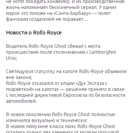
не хотят покидать конвейер, и их производственная
жизнь напоминает бесконечный сериал. У одних
марок это похоже на «Санта-Барбару» — полет
фантазии создателей не поражает…
Новости о Rolls-Royce
Водитель Rolls-Royce Ghost сбежал с места
происшествия после столкновения с Lamborghini
Urus;
Светящуюся статуэтку на капоте Rolls-Royce объявили
вне закона;
Rolls-Royce отказался от опции «Дух Экстаза с
подсветкой» на капотах — решение принято в связи
с последней директивой Евросоюза по безопасности
автомобилей.
В новом поколении Rolls-Royce Ghost полностью
изменился визуально и технически;
В новом лимузине класса люкс Rolls-Royce Ghost
остались только два элемента от модели прошлой