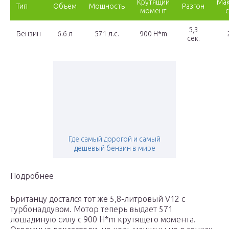
Крутящий
Мак
Тип
Объем
Мощность
Разгон
момент
5,3
Бензин
6.6 л
571 л.с.
900 H*m
сек.
Где самый дорогой и самый
дешевый бензин в мире
Подробнее
Британцу достался тот же 5,8-литровый V12 с
турбонаддувом. Мотор теперь выдает 571
лошадиную силу с 900 H*m крутящего момента.