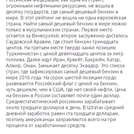
огромными нефтяными ресурсами, не вошла в
десятку государств, где самый дешевый бензин в
мире. В этот рейтинг не вошла ни одна европейская
страна. Найти самый дешевый бензин в мире можно
только в мусульманских странах. Первое место
остается за Венесуэлой, второе заслуженно досталось
Саудовской Аравии, где стоит бензин тринадцать
центов. На третьем месте твердо занял позицию
Туркменистан с ценой девятнадцать центов за литр
топлива. Далее идут Иран, Кувейт, Бахрейн, Катар,
Алжир, Оман. Замыкает десятку Эквадор. Это список
стран, где зафиксирован самый дешевый бензин в
мире 2016 года. На сорок шестой позиции гордо
развевается Российский флаг с ценой на бензин,
чуть дешевле, чем в США, где нет своей нефти. Цена
на бензин в России составляет почти один доллар.
Среднестатистический россиянин зарабатывает
около тридцати долларов в день. В Штатах средний
дневной заработок равен ста тридцати долларам,
поэтому американцы заправляются всего на три
процента от заработанных средств.