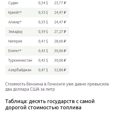
Судан
0,34 $
23,77 ₽
Кувейт*
0,35 $
24,47 ₽
Алжир*
0,35 $
24,47 ₽
Эквадор
0,39 $
27,27 ₽
Нигерия
0,41 $
28,66 ₽
Египет*
0,43 $
30,06 ₽
Туркменистан
0,43 $
30,06 ₽
Азербайджан
0,47 $
32,86 ₽
Стоимость бензина в Гонконге уже давно превысила
два доллара США за литр
Таблица: десять государств с самой
дорогой стоимостью топлива