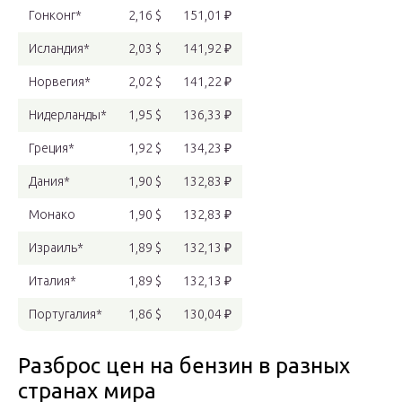
Гонконг*
2,16 $
151,01 ₽
Исландия*
2,03 $
141,92 ₽
Норвегия*
2,02 $
141,22 ₽
Нидерланды*
1,95 $
136,33 ₽
Греция*
1,92 $
134,23 ₽
Дания*
1,90 $
132,83 ₽
Монако
1,90 $
132,83 ₽
Израиль*
1,89 $
132,13 ₽
Италия*
1,89 $
132,13 ₽
Португалия*
1,86 $
130,04 ₽
Разброс цен на бензин в разных
странах мира