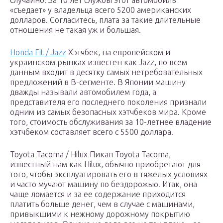
случайно! За 10 лет службы этот автомобиль
«съедает» у владельца всего 5200 американских
долларов. Согласитесь, плата за такие длительные
отношения не такая уж и большая.
Honda Fit / Jazz
Хэтчбек, на европейском и
украинском рынках известен как Jazz, по всем
данным входит в десятку самых нетребовательных
предложений в В-сегменте. В Японии машину
дважды называли автомобилем года, а
представителя его последнего поколения признали
одним из самых безопасных хэтчбеков мира. Кроме
того, стоимость обслуживания за 10-летнее владение
хэтчбеком составляет всего с 5500 доллара.
Toyota Tacoma / Hilux Пикап Toyota Tacoma,
известный нам как Hilux, обычно приобретают для
того, чтобы эксплуатировать его в тяжелых условиях
и часто мучают машину по бездорожью. Итак, она
чаще ломается и за ее содержание приходится
платить больше денег, чем в случае с машинами,
привыкшими к нежному дорожному покрытию