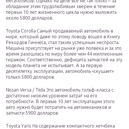
мегаполисов. Однако на деле все не так плохо – за
обладание этим трудолюбивым зверем в течение
первых 10 лет жизненного цикла нужно выложить
около 5800 долларов.
Toyota Corolla Самый продаваемый автомобиль в
мире, который даже по этому поводу вошел в Книгу
Рекордов Гиннеса, стал таким успешным неспроста.
Машина присутствует на рынке уже полвека и за это
время разошлась по миру более чем 44 миллионным
тиражом. Соответственно, дефицита запчастей на эту
модель планета не испытывает. А за первую
десятилетку эксплуатации, автомобиль «скушает»
только 5800 долларов.
Nissan Versa / Tiida Это автомобиль гольф-класса с
достаточно низким уровнем затрат на его
потребности. В первые 10 лет эксплуатации этого
авто нужно будет потратить на автомехаников и
запчасти 5900 долларов.
Тoyota Yaris На содержание компактного хетчбека