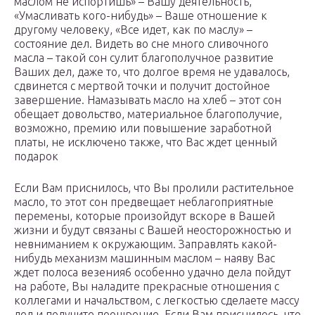
маслом не испортишь» – Вашу деятельность,
«Умасливать кого-нибудь» – Ваше отношение к
другому человеку, «Все идет, как по маслу» –
состояние дел. Видеть во сне много сливочного
масла – такой сон сулит благополучное развитие
Ваших дел, даже то, что долгое время не удавалось,
сдвинется с мертвой точки и получит достойное
завершение. Намазывать масло на хлеб – этот сон
обещает довольство, материальное благополучие,
возможно, премию или повышение заработной
платы, не исключено также, что Вас ждет ценный
подарок
Если Вам приснилось, что Вы пролили растительное
масло, то этот сон предвещает неблагоприятные
перемены, которые произойдут вскоре в Вашей
жизни и будут связаны с Вашей неосторожностью и
невниманием к окружающим. Заправлять какой-
нибудь механизм машинным маслом – наяву Вас
ждет полоса везения6 особенно удачно дела пойдут
на работе, Вы наладите прекрасные отношения с
коллегами и начальством, с легкостью сделаете массу
дел и получите поощрение. Если Вам приснилось, что