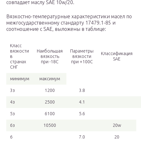
совпадает маслу SАЕ 10w/20.
Вязкостно-температурные характеристики масел по
межгосударственному стандарту 17479.1-85 и
соотношение с SАЕ, выложены в таблице:
Класс
вязкости
Наибольшая
Параметры
Классификация
в
вязкость
вязкости
SАЕ
странах
при -18С
при +100С
СНГ
минимум
максимум
3з
1200
3.8
4з
2500
4.1
5з
6100
5.6
6з
10500
20w
6
7.0
20