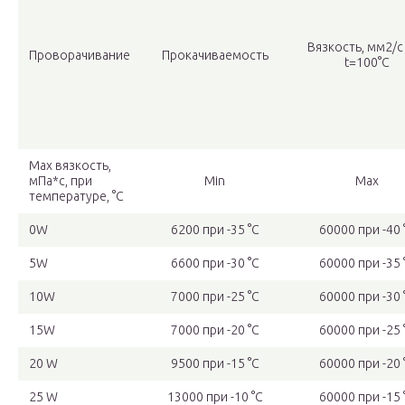
Вязкость, мм2/с
Проворачивание
Прокачиваемость
t=100°С
Мах вязкость,
мПа*с, при
Min
Мах
температуре, °С
0W
6200 при -35 °С
60000 при -40 
5W
6600 при -30 °С
60000 при -35 
10W
7000 при -25 °С
60000 при -30 
15W
7000 при -20 °С
60000 при -25 
20 W
9500 при -15 °С
60000 при -20 
25 W
13000 при -10 °С
60000 при -15 