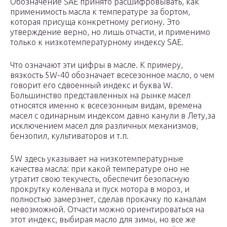
Обозначение SAE принято расшифровывать, как
применимость масла к температуре за бортом,
которая присуща конкретному региону. Это
утверждение верно, но лишь отчасти, и применимо
только к низкотемпературному индексу SAE.
Что означают эти цифры в масле. К примеру,
вязкость 5W-40 обозначает всесезонное масло, о чем
говорит его сдвоенный индекс и буква W.
Большинство представленных на рынке масел
относятся именно к всесезонным видам, времена
масел с одинарным индексом давно канули в Лету,за
исключением масел для различных механизмов,
бензопил, культиваторов и т.п.
5W здесь указывает на низкотемпературные
качества масла: при какой температуре оно не
утратит свою текучесть, обеспечит безопасную
прокрутку коленвала и пуск мотора в мороз, и
полностью замерзнет, сделав прокачку по каналам
невозможной. Отчасти можно ориентироваться на
этот индекс, выбирая масло для зимы, но все же