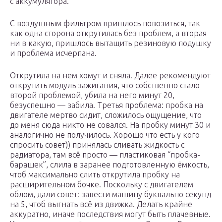
с аккумулятора.
С воздушным фильтром пришлось повозиться, так
как одна сторона открутилась без проблем, а вторая
ни в какую, пришлось вытащить резиновую подушку
и проблема исчерпана.
Открутила на нем хомут и сняла. Далее рекомендуют
открутить модуль зажигания, что собственно стало
второй проблемой, убила на него минут 20,
безуспешно — забила. Третья проблема: пробка на
двигателе мертво сидит, сложилось ощущение, что
до меня сюда никто не совался. На пробку минут 30 и
аналогично не получилось. Хорошо что есть у кого
спросить совет)) принялась сливать жидкость с
радиатора, там всё просто — пластиковая “пробка-
барашек”, слила в заранее подготовленную ёмкость,
чтоб максимально слить открутила пробку на
расширительном бочке. Поскольку с двигателем
облом, дали совет: завести машину буквально секунд
на 5, чтоб выгнать всё из движка. Делать крайне
аккуратно, иначе последствия могут быть плачевные.