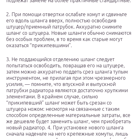
подлежат замене на более практичные стандартные.
2. При помощи отвертки ослабьте хомут и сдвиньте
его вдоль шланга вверх, полностью освободив
штуцер/приемный патрубок. Аккуратно снимите
шланг со штуцера. Новые шланги обычно снимаются
без особых проблем, в то время как старые могут
оказаться “прикипевшими”.
3. Не поддающийся отделению шланг следует
попытаться освободить, повращав его на штуцере,
затем можно аккуратно поддеть срез шланга тупым
инструментом, не прилагая при этом чрезмерного
усилия, — помните, что впускной и выпускной
патрубки радиатора являются достаточно хрупкими
элементами. В крайнем случае, сильно
“прикипевший” шланг может быть срезан со
штуцера ножом: несмотря на связанные с таким
способом определенные материальные затраты, все
же дешевле будет заменить шланг, чем приобретать
новый радиатор. 4. При установке нового шланга
сначала наденьте на него крепежные хомуты, лишь