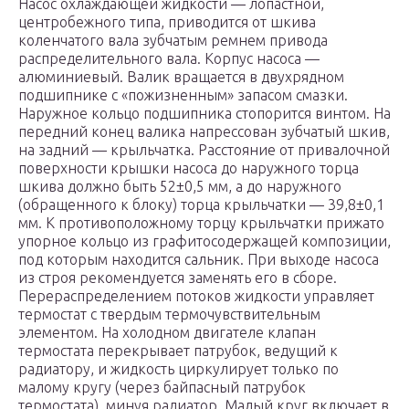
Насос охлаждающей жидкости — лопастной,
центробежного типа, приводится от шкива
коленчатого вала зубчатым ремнем привода
распределительного вала. Корпус насоса —
алюминиевый. Валик вращается в двухрядном
подшипнике с «пожизненным» запасом смазки.
Наружное кольцо подшипника стопорится винтом. На
передний конец валика напрессован зубчатый шкив,
на задний — крыльчатка. Расстояние от привалочной
поверхности крышки насоса до наружного торца
шкива должно быть 52±0,5 мм, а до наружного
(обращенного к блоку) торца крыльчатки — 39,8±0,1
мм. К противоположному торцу крыльчатки прижато
упорное кольцо из графитосодержащей композиции,
под которым находится сальник. При выходе насоса
из строя рекомендуется заменять его в сборе.
Перераспределением потоков жидкости управляет
термостат с твердым термочувствительным
элементом. На холодном двигателе клапан
термостата перекрывает патрубок, ведущий к
радиатору, и жидкость циркулирует только по
малому кругу (через байпасный патрубок
термостата), минуя радиатор. Малый круг включает в