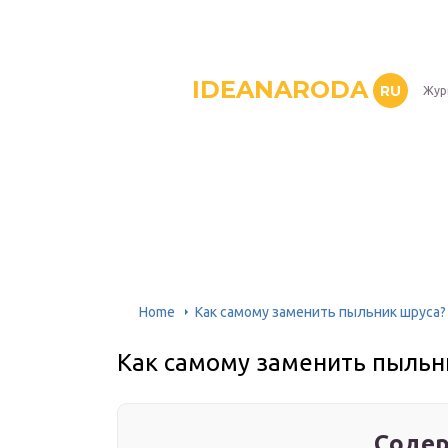
IDEANARODA
RU
Жур
Home
Как самому заменить пыльник шруса?
Как самому заменить пыльн
Содер