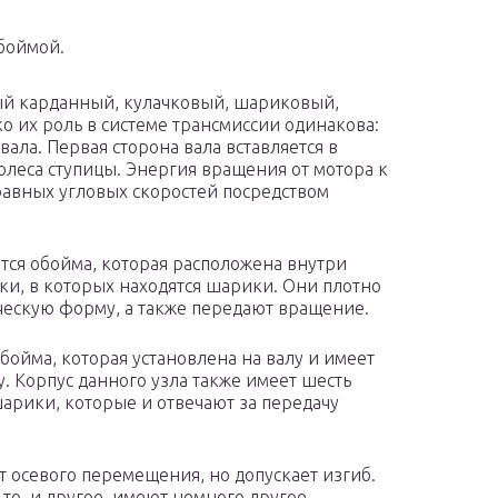
боймой.
ый карданный, кулачковый, шариковый,
о их роль в системе трансмиссии одинакова:
ала. Первая сторона вала вставляется в
леса ступицы. Энергия вращения от мотора к
авных угловых скоростей посредством
ся обойма, которая расположена внутри
вки, в которых находятся шарики. Они плотно
ческую форму, а также передают вращение.
ойма, которая установлена на валу и имеет
у. Корпус данного узла также имеет шесть
арики, которые и отвечают за передачу
 осевого перемещения, но допускает изгиб.
то, и другое, имеют немного другое