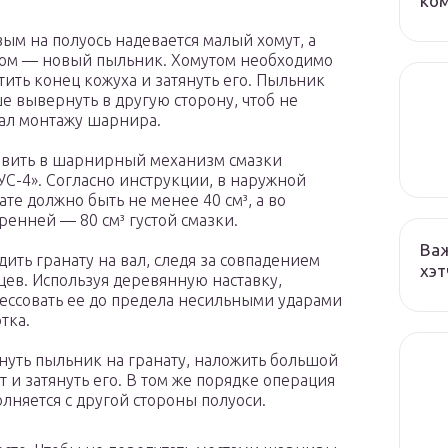
ко
ым на полуось надевается малый хомут, а
ом — новый пыльник. Хомутом необходимо
тить конец кожуха и затянуть его. Пыльник
е вывернуть в другую сторону, чтоб не
л монтажу шарнира.
вить в шарнирный механизм смазки
С-4». Согласно инструкции, в наружной
ате должно быть не менее 40 см³, а во
ренней — 80 см³ густой смазки.
Важ
дить гранату на вал, следя за совпадением
хэт
ев. Используя деревянную наставку,
ессовать ее до предела несильными ударами
тка.
нуть пыльник на гранату, наложить большой
т и затянуть его. В том же порядке операция
лняется с другой стороны полуоси.