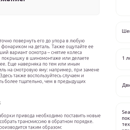
Ше
аточно повернуть его до упора в любую
 фонариком на деталь. Также ощупайте ее
ший вариант осмотра – снятие колеса
1 л
у, покрышку в шиномонтаже или делаете
нее. Еще наверняка по тем или иным
иль на смотровую яму: например, при замене
 Здесь также воспользуйтесь случаем и
ть более тщательно, чем в предыдущих
Дви
в
Sea
зборки привода необходимо поставить новые
пок
 собрать трансмиссию в обратном порядке.
тех
роизводится таким образом: