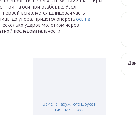
есто. Чтобы не перепутать местами шарниры,
ленной на оси при разборке. Узел
, первой вставляется шлицевая часть
лицы до упора, придется опереть
ось на
 несколько ударов молотком через
атной последовательности.
Дви
Замена наружного шруса и
пыльника шруса