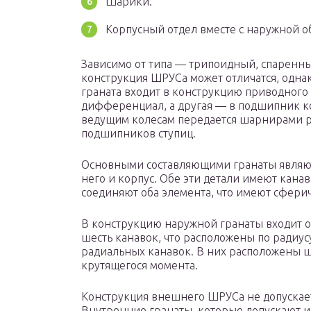
Шарики.
Корпусный отдел вместе с наружной о
Зависимо от типа — трипоидный, спаренн
конструкция ШРУСа может отличатся, однак
граната входит в конструкцию приводного в
дифференциал, а другая — в подшипник ко
ведущим колесам передается шарнирами р
подшипников ступиц.
Основными составляющими гранаты являют
него и корпус. Обе эти детали имеют кана
соединяют оба элемента, что имеют сфери
В конструкцию наружной гранаты входит об
шесть канавок, что расположены по радиус
радиальных канавок. В них расположены ш
крутящегося момента.
Конструкция внешнего ШРУСа не допускает
Внутренние гранаты, которые допускают и 