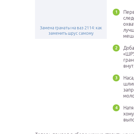
Перв
след
охва
Замена гранаты на ваз 2114: как
лучш
заменить шрус самому
меша
Доба
«ШРУ
гран
внут
Наса
шлиц
запр
моло
Натя
хому
выпо