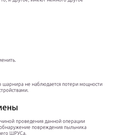
менить.
о шарнира не наблюдается потери мощности
стройствами.
мены
ичиной проведения данной операции
 обнаружение повреждения пыльника
его ШРУСа.