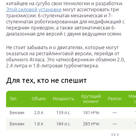
китайцев на сугубо свои технологии и разработки.
Этой силовой установке
могут ассистировать три
трансмиссии: 6-ступенчатая механическая и 7-
ступенчатая роботизированная для модификаций с
передним приводом, а также автоматическая 6-
диапазонная для версий с двумя ведущими осями.
Не стоит забывать и о двигателях, которые могут
оказаться на рестайлинговой версии, перейдя от
обычного Атласа. Это «атмосферники» объемом 2.0,
2.4 литра и 1.8-литровая турбочетверка.
Для тех, кто не спешит
Крутящий
Мак
Тип
Объем
Мощность
Разгон
момент
Бензин
2.0 л
139 л.с.
181 H*m
—
Бензин
1.8 л
184 л.с.
285 H*m
—
13,1