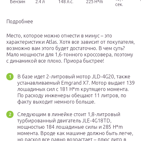
Бензин
2.4 л
148 л.с.
225 H*m
сек.
Подробнее
Место, которое можно отнести в минус – это
характеристики Atlas. Хотя все зависит от покупателя,
возможно вам этого будет достаточно. В чем суть?
Мало мощности для 1,6-тонного кроссовера, поэтому
с динамикой все плохо. Приора быстрее!
В базе идет 2-литровый мотор JLD-4G20, также
устанавливаемый Emgrand X7. Мотор выдает 139
лошадиных сил с 181 H*m крутящего момента.
По расходу инженеры обещают 11 литров, по
факту выходит немного больше.
Следующим в линейке стоит 1,8-литровый
турбированный двигатель JLE-4G18TD,
мощностью 184 лошадиные силы и 285 H*m
момента. Вроде как машине должно быть легче,
но расход все равно возрастает – плюс литр в