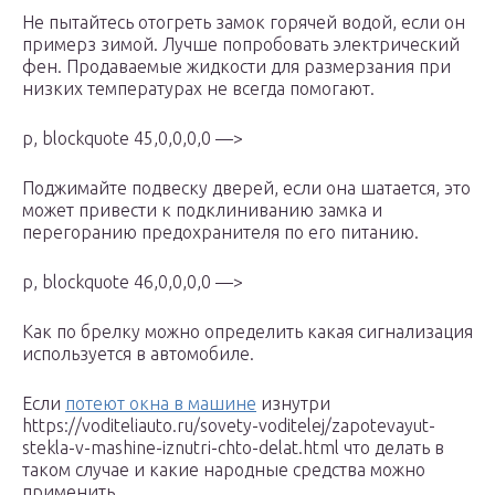
Не пытайтесь отогреть замок горячей водой, если он
примерз зимой. Лучше попробовать электрический
фен. Продаваемые жидкости для размерзания при
низких температурах не всегда помогают.
p, blockquote 45,0,0,0,0 —>
Поджимайте подвеску дверей, если она шатается, это
может привести к подклиниванию замка и
перегоранию предохранителя по его питанию.
p, blockquote 46,0,0,0,0 —>
Как по брелку можно определить какая сигнализация
используется в автомобиле.
Если
потеют окна в машине
изнутри
https://voditeliauto.ru/sovety-voditelej/zapotevayut-
stekla-v-mashine-iznutri-chto-delat.html что делать в
таком случае и какие народные средства можно
применить.