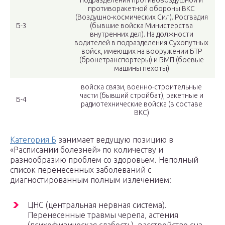
подразделения противовоздушной и
противоракетной обороны ВКС
(Воздушно-космических Сил). Росгвадия
Б-3
(бывшие войска Министерства
внутренних дел). На должности
водителей в подразделения Сухопутных
войск, имеющих на вооружении БТР
(бронетранспортеры) и БМП (боевые
машины пехоты)
войска связи, военно-строительные
части (бывший стройбат), ракетные и
Б-4
радиотехнические войска (в составе
ВКС)
Категория Б
занимает ведущую позицию в
«Расписании болезней» по количеству и
разнообразию проблем со здоровьем. Неполный
список перенесенных заболеваний с
диагностированным полным излечением:
ЦНС (центральная нервная система).
Перенесенные травмы черепа, астения