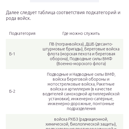
Далее следует таблица соответствия подкатегорий и
рода войск.
Подкатегория
Где можно служить
ПВ (погранвойска), ДШБ (десанто-
штурмовые бригады), Береговые войска
Б-1
флота (морская пехота и береговая
оборона), Подводные силы ВМФ
(Военно-морского флота)
Подводные и Надводные силы ВМФ,
войска береговой обороны и
мотострелковые войска, Ракетные
войска и артиллерия (в качестве
Б-2
водителей самоходной артиллерийской
установки), инженерно-сапёрные,
инженерно-дорожные, понтонные
подразделения
войска РХБЗ (радиационной,
химической, биологической защиты),