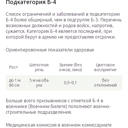
Подкатегория Б-4
Список ограничений и заболеваний в подкатегории
Б-4 более обширный, чем в подгруппе Б-3. Перечень
возможных должностей и родов войск, напротив,
сужается. Категория Б-4 является последней, при
которой берут в армию не предоставляя отсрочки.
Ориентировочные показатели здоровья
Шепотная
Зрение (без
Цветовое
Рост
речь
очков, линз)
восприятие
до 1 м
5 м на оба
без
0,5–0,1
80 см
уха
отклонений
Больше всего призывников с отметкой Б-4 в
военнике (Военном билете) пополняют военно-
строительные подразделения.
Медицинская комиссия в военном комиссариате