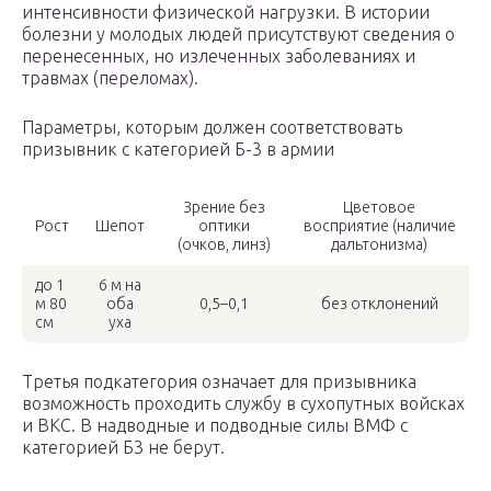
интенсивности физической нагрузки. В истории
болезни у молодых людей присутствуют сведения о
перенесенных, но излеченных заболеваниях и
травмах (переломах).
Параметры, которым должен соответствовать
призывник с категорией Б-3 в армии
Зрение без
Цветовое
Рост
Шепот
оптики
восприятие (наличие
(очков, линз)
дальтонизма)
до 1
6 м на
м 80
оба
0,5–0,1
без отклонений
см
уха
Третья подкатегория означает для призывника
возможность проходить службу в сухопутных войсках
и ВКС. В надводные и подводные силы ВМФ с
категорией Б3 не берут.