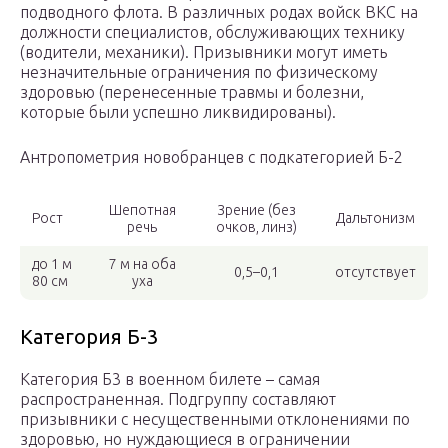
подводного флота. В различных родах войск ВКС на
должности специалистов, обслуживающих технику
(водители, механики). Призывники могут иметь
незначительные ограничения по физическому
здоровью (перенесенные травмы и болезни,
которые были успешно ликвидированы).
Антропометрия новобранцев с подкатегорией Б-2
Шепотная
Зрение (без
Рост
Дальтонизм
речь
очков, линз)
до 1 м
7 м на оба
0,5–0,1
отсутствует
80 см
уха
Категория Б-3
Категория Б3 в военном билете – самая
распространенная. Подгруппу составляют
призывники с несущественными отклонениями по
здоровью, но нуждающиеся в ограничении