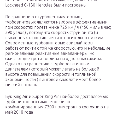
Lockheed C-130 Hercules были построены
По сравнению с турбовентиляторных ,
турбовинтовых являются наиболее эффективными
при скоростях полета ниже 725 км / ч (450 миль в час;
390 узлов) , потому что скорость струи винта (и
выхлопных газов) является относительно низким.
Современные турбовинтовые авиалайнеры
работают почти с той же скоростью, что и небольшие
региональные реактивные авиалайнеры, но
сжигают две трети топлива на одного пассажира.
Однако по сравнению с турбореактивным
двигателем (который может летать на большой
высоте для повышения скорости и топливной
экономичности ) винтовой самолет имеет более
низкий потолок.
Бук King Air и Super King Air наиболее доставляемых
турбовинтового самолетов бизнес с
комбинированным 7300 примеров по состоянию на
май 2018 года