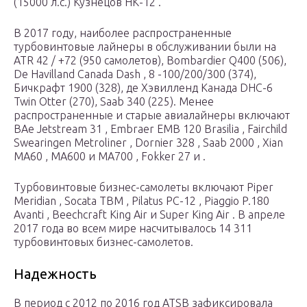
(15000 л.с.) Кузнецов НК-12 .
В 2017 году, наиболее распространенные
турбовинтовые лайнеры в обслуживании были на
ATR 42 / +72 (950 самолетов), Bombardier Q400 (506),
De Havilland Canada Dash , 8 -100/200/300 (374),
Бичкрафт 1900 (328), де Хэвилленд Канада DHC-6
Twin Otter (270), Saab 340 (225). Менее
распространенные и старые авиалайнеры включают
BAe Jetstream 31 , Embraer EMB 120 Brasilia , Fairchild
Swearingen Metroliner , Dornier 328 , Saab 2000 , Xian
MA60 , MA600 и MA700 , Fokker 27 и .
Турбовинтовые бизнес-самолеты включают Piper
Meridian , Socata TBM , Pilatus PC-12 , Piaggio P.180
Avanti , Beechcraft King Air и Super King Air . В апреле
2017 года во всем мире насчитывалось 14 311
турбовинтовых бизнес-самолетов.
Надежность
В период с 2012 по 2016 год ATSB зафиксировала