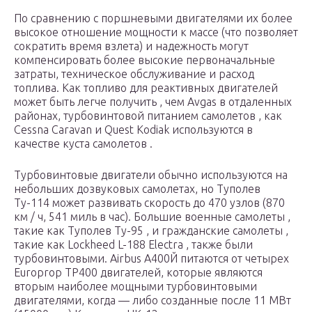
По сравнению с поршневыми двигателями их более
высокое отношение мощности к массе (что позволяет
сократить время взлета) и надежность могут
компенсировать более высокие первоначальные
затраты, техническое обслуживание и расход
топлива. Как топливо для реактивных двигателей
может быть легче получить , чем Avgas в отдаленных
районах, турбовинтовой питанием самолетов , как
Cessna Caravan и Quest Kodiak используются в
качестве куста самолетов .
Турбовинтовые двигатели обычно используются на
небольших дозвуковых самолетах, но Туполев
Ту-114 может развивать скорость до 470
узлов
(870
км / ч, 541 миль в час). Большие военные самолеты ,
такие как Туполев Ту-95 , и гражданские самолеты ,
такие как Lockheed L-188 Electra , также были
турбовинтовыми. Airbus А400Й питаются от четырех
Europrop TP400 двигателей, которые являются
вторым наиболее мощными турбовинтовыми
двигателями, когда — либо созданные после 11 МВт