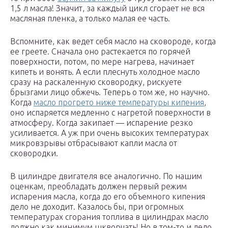
1,5 л масла! Значит, за каждый цикл сгорает не вся
масляная пленка, а только малая ее часть.
Вспомните, как ведет себя масло на сковороде, когда
ее греете. Сначала оно растекается по горячей
поверхности, потом, по мере нагрева, начинает
кипеть и вонять. А если плеснуть холодное масло
сразу на раскаленную сковородку, рискуете
брызгами лицо обжечь. Теперь о том же, но научно.
Когда
масло прогрето ниже температуры кипения
,
оно испаряется медленно с нагретой поверхности в
атмосферу. Когда закипает — испарение резко
усиливается. А уж при очень высоких температурах
микровзрывы отбрасывают капли масла от
сковородки.
В цилиндре двигателя все аналогично. По нашим
оценкам, преобладать должен первый режим
испарения масла, когда до его объемного кипения
дело не доходит. Казалось бы, при огромных
температурах сгорания топлива в цилиндрах масло
должно как минимум шкворчать! Но в том-то и дело,