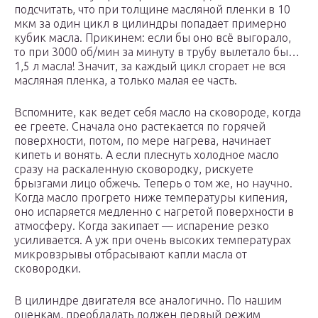
подсчитать, что при толщине масляной пленки в 10
мкм за один цикл в цилиндры попадает примерно
кубик масла. Прикинем: если бы оно всё выгорало,
то при 3000 об/мин за минуту в трубу вылетало бы…
1,5 л масла! Значит, за каждый цикл сгорает не вся
масляная пленка, а только малая ее часть.
Вспомните, как ведет себя масло на сковороде, когда
ее греете. Сначала оно растекается по горячей
поверхности, потом, по мере нагрева, начинает
кипеть и вонять. А если плеснуть холодное масло
сразу на раскаленную сковородку, рискуете
брызгами лицо обжечь. Теперь о том же, но научно.
Когда масло прогрето ниже температуры кипения,
оно испаряется медленно с нагретой поверхности в
атмосферу. Когда закипает — испарение резко
усиливается. А уж при очень высоких температурах
микровзрывы отбрасывают капли масла от
сковородки.
В цилиндре двигателя все аналогично. По нашим
оценкам, преобладать должен первый режим